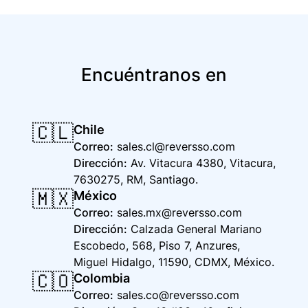
Encuéntranos en
🇨🇱
Chile
Correo
:
sales.cl@reversso.com
Dirección
:
Av. Vitacura 4380, Vitacura,
7630275, RM, Santiago.
🇲🇽
México
Correo
:
sales.mx@reversso.com
Dirección
:
Calzada General Mariano
Escobedo, 568, Piso 7, Anzures,
Miguel Hidalgo, 11590, CDMX, México.
🇨🇴
Colombia
Correo
:
sales.co@reversso.com