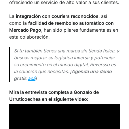
ofreciendo un servicio de alto valor a sus clientes.
La
integración con couriers reconocidos
, así
como la
facilidad de reembolso automático con
Mercado Pago
, han sido pilares fundamentales en
esta colaboración.
Si tu también tienes una marca sin tienda física, y
buscas mejorar su logística inversa y potenciar
su crecimiento en el mundo digital, Reversso es
la solución que necesitas.
¡Agenda una demo
gratis
acá
!
Mira la entrevista completa a Gonzalo de
Urruticoechea en el siguiente video: