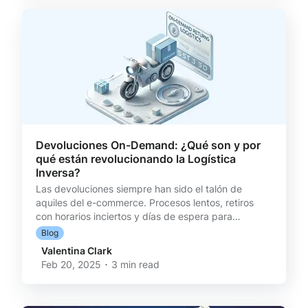
en el e-commerce. Pero, ¿y si pudieras convertir
cada devolución en una oportunidad de ven
Devoluciones On-Demand: ¿Qué son y por
qué están revolucionando la Logística
Inversa?
Las devoluciones siempre han sido el talón de
aquiles del e-commerce. Procesos lentos, retiros
con horarios inciertos y días de espera para
recuperar el dinero terminan frustrando a los
Blog
clientes y generando una mala experiencia de
Valentina Clark
compra. Pero, ¿te imaginas devolver un producto
Feb 20, 2025 ･ 3 min read
tan fácil como pedir comida a domicilio? Con las
devoluciones on-demand esto es una realidad, y
están cambiando el juego. Gracias a la tecnología y