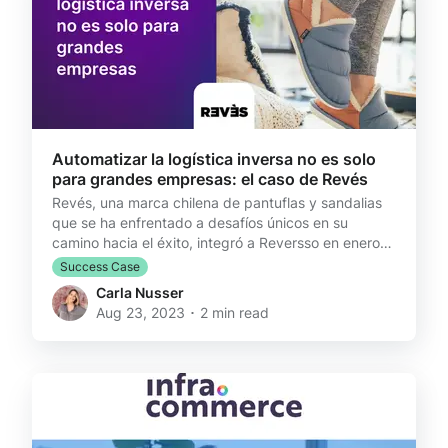
Automatizar la logística inversa no es solo
para grandes empresas: el caso de Revés
Revés, una marca chilena de pantuflas y sandalias
que se ha enfrentado a desafíos únicos en su
camino hacia el éxito, integró a Reversso en enero
de 2022, transformando su gestión de cambios y
Success Case
devoluciones. Los inicios de Revés Pablo Ramírez,
Carla Nusser
fundador de Revés, fue durante 13 años publicista y
Aug 23, 2023 ･ 2 min read
creativo. Durante la pandemia, decidió embarcarse
en el mundo del e-commerce. Sin experiencia previa
en el ámbito, creó la marca Revés, en la que vende
pantuflas slippers, dad sandals y calcetines. Com