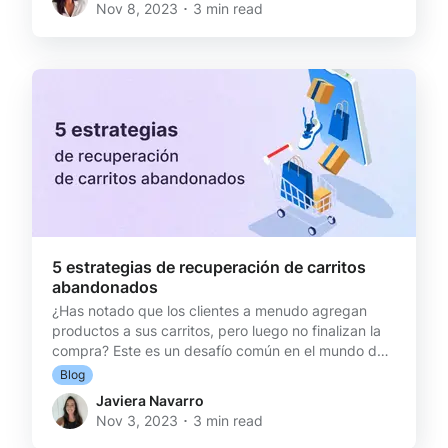
Nov 8, 2023 ･ 3 min read
El inicio de una alianza exitosa True es una marca de
streetwear sin género, en la que promueven la
libertad de expresión y de identidad a través de
prendas de vestir como hoodies, tops, jeans,
accesorios y más básicos del clós
5 estrategias de recuperación de carritos
abandonados
¿Has notado que los clientes a menudo agregan
productos a sus carritos, pero luego no finalizan la
compra? Este es un desafío común en el mundo del
comercio electrónico, y es crucial abordarlo de
Blog
manera efectiva. Cada visitante de tu e-commerce
Javiera Navarro
es un potencial cliente, y cada carrito abandonado
Nov 3, 2023 ･ 3 min read
es una oportunidad perdida. Exploremos las