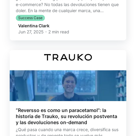
e-commerce? No todas las devoluciones tienen que
doler. En la mente de cualquier marca, una
devolución es sinónimo de pérdida. Pérdida de
Success Case
ingreso, de producto, de tiempo. Pero ¿y si esa
Valentina Clark
devolución se transforma en una venta nueva? ¿Y si
Jun 27, 2025 ･ 2 min read
el cliente que está devolviendo algo, en realidad
está buscando algo mejor? Bienvenidos al nuevo
escenario de la postventa: una donde el upselling es
parte del proceso. El cambio de mentalidad: de
"proble
“Reversso es como un paracetamol”: la
historia de Trauko, su revolución postventa
y las devoluciones on-demand
¿Qué pasa cuando una marca crece, diversifica sus
productos y de repente todo se vuelve más