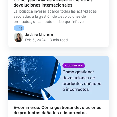
devoluciones internacionales
La logística inversa abarca todas las actividades
asociadas a la gestión de devoluciones de
productos, un aspecto crítico que influye
directamente en la percepción del cliente sobre tu
Blog
marca. En el ámbito internacional, esta dimensión se
Javiera Navarro
amplifica, ya que implica coordinar procesos
Feb 5, 2024 ･ 3 min read
logísticos en distintos países con regulaciones
diversas. Puntos clave de los retornos globales
Regulaciones aduaneras Las normativas fronterizas
son fundamentales en los procesos de devolución a
nivel global, ya
E-commerce: Cómo gestionar devoluciones
de productos dañados o incorrectos