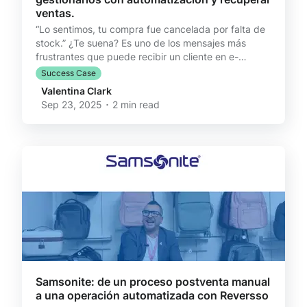
ventas.
“Lo sentimos, tu compra fue cancelada por falta de
stock.” ¿Te suena? Es uno de los mensajes más
frustrantes que puede recibir un cliente en e-
commerce. Y para las marcas, no es solo un pedido
Success Case
menos: significa pérdida de ventas, reputación
Valentina Clark
dañada y mayor carga de soporte. En Reversso
Sep 23, 2025 ･ 2 min read
llevamos años automatizando cambios y
devoluciones. Pero descubrimos algo clave: los
problemas de postventa empiezan incluso antes de
que un pedido salga de la bodega, cuando aparece
un quiebre de stock. Por eso
Samsonite: de un proceso postventa manual
a una operación automatizada con Reversso