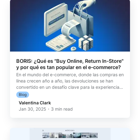
la optimización de rutas, los productos ahora
pueden ser retirados de fo
BORIS: ¿Qué es "Buy Online, Return In-Store"
y por qué es tan popular en el e-commerce?
En el mundo del e-commerce, donde las compras en
línea crecen año a año, las devoluciones se han
convertido en un desafío clave para la experiencia
del cliente. Uno de los modelos que está
Blog
transformando la manera en que los retailers
Valentina Clark
gestionan su logística inversa es BORIS (Buy Online,
Jan 30, 2025 ･ 3 min read
Return In-Store), una estrategia que permite a los
consumidores devolver productos comprados en
línea directamente en tiendas físicas. Esta
modalidad no solo mejora la experiencia del cliente,
sino que también