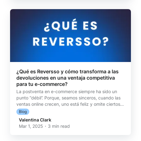
y cómo la automatización de devoluciones puede
transformar pérdidas en ventas retenidas. La
emoción de la c
¿Qué es Reversso y cómo transforma a las
devoluciones en una ventaja competitiva
para tu e-commerce?
La postventa en e-commerce siempre ha sido un
punto “débil”. Porque, seamos sinceros, cuando las
ventas online crecen, uno está feliz y omite ciertos
problemas. Hasta que esos problemas se vuelven
Blog
imposibles de ocultar: * Procesos manuales eternos.
Valentina Clark
* Clientes frustrados por devoluciones complejas. *
Mar 1, 2025 ･ 3 min read
Costos ocultos en la logística inversa. ¿Te suena
familiar? 😰 No estás solo. Este es un desafío común