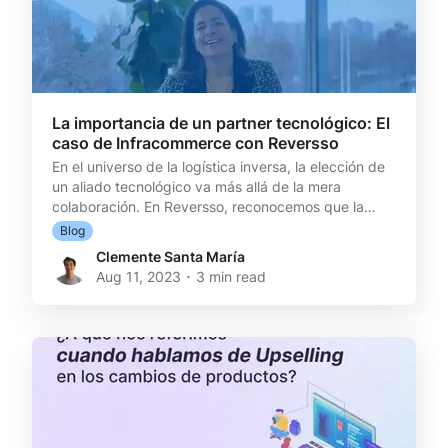
La importancia de un partner tecnológico: El
caso de Infracommerce con Reversso
En el universo de la logística inversa, la elección de
un aliado tecnológico va más allá de la mera
colaboración. En Reversso, reconocemos que la
alineación de visiones y objetivos es esencial para
Blog
nosotros al momento de forjar alianzas estratégicas.
Clemente Santa María
Este es el caso ejemplar que compartimos con
Aug 11, 2023 ･ 3 min read
Infracommerce, donde, al igual que Reversso,
comparten el enfoque customer centric y la
convicción de que la tecnología es la piedra angular
para brindar un servicio de calidad. Desafíos
preexistentes