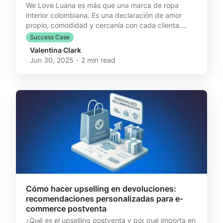
We Love Luana es más que una marca de ropa
interior colombiana. Es una declaración de amor
propio, comodidad y cercanía con cada clienta.
Pero para sostener ese nivel de experiencia en cada
Success Case
paso —incluso cuando algo no sale como se espera
Valentina Clark
— necesitaban que su postventa estuviera a la
Jun 30, 2025 ･ 2 min read
altura. Ahí es donde entra Reversso. “El problema no
era vender más. El reto era seguir entregando una
experiencia coherente, incluso cuando la clienta
necesitaba hacer un cambio o una devolución”,
cuenta Karin Rue
Cómo hacer upselling en devoluciones:
recomendaciones personalizadas para e-
commerce postventa
¿Qué es el upselling postventa y por qué importa en