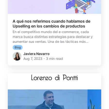
A qué nos referimos cuando hablamos de
Upselling en los cambios de productos
En el competitivo mundo del e-commerce, cada
marca busca distintas estrategias para destacar y
aumentar sus ventas. Una de las tácticas más
efectivas para lograrlo es el "Upselling", la cual
Blog
puede aplicarse al momento en que el consumidor
Javiera Navarro
solicita un cambio de producto
Aug 7, 2023 ･ 3 min read
[https://www.reversso.cl/blog/ofrecer-cambios-
productos-ecommerce]. ¿Qué es el Upselling en la
post-venta? Cuando hablamos de Upselling en la
post-venta, nos referimos a la estrategia de ofrecer
a los clientes productos de mayor