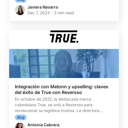
navideño hasta ofrecer flexibilidad de devolución,
Javiera Navarro
hay muchas acciones que puedes realizar para
Dec 7, 2023 ･ 3 min read
sacarle el jugo a este fin de año. Dulce Navidad 🤑
Diciembre es un mes de aumento significativo en las
ventas y el consumo a nivel mundial. Las personas
tienden a realizar más compras, ya sea para re
Integración con Melonn y upselling: claves
del éxito de True con Reversso
En octubre de 2022, la destacada marca
colombiana True, se unió a Reversso para
revolucionar su logística inversa. La directora
comercial de True señala el impacto de la
Blog
implementación y cómo esta alianza ha llevado a un
Antonia Cabrera
75% de solicitudes de cambio sobre devoluciones.