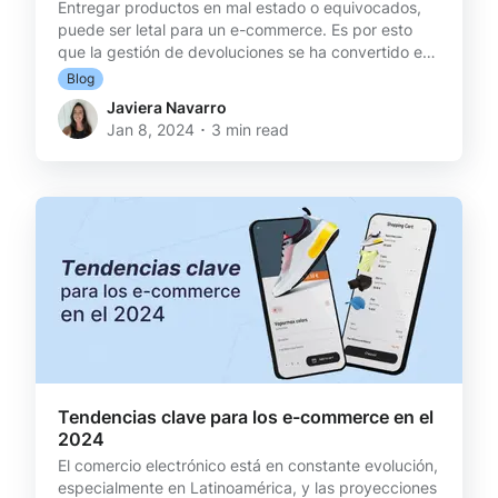
Entregar productos en mal estado o equivocados,
puede ser letal para un e-commerce. Es por esto
que la gestión de devoluciones se ha convertido en
una pieza clave en el camino para lograr el éxito. Te
Blog
damos una guía completa para abarcar estas
Javiera Navarro
situaciones, desde cómo prevenirlas hasta qué
Jan 8, 2024 ･ 3 min read
estrategias de compensación pueden funcionar
para no perder ese cliente. ¿Por qué se producen
este tipo de solicitudes? Las solicitudes de
devolución de productos dañados o incorrectos en
los e-commerce pu
Tendencias clave para los e-commerce en el
2024
El comercio electrónico está en constante evolución,
especialmente en Latinoamérica, y las proyecciones