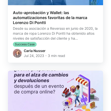
Auto-aprobación y Wallet: las
automatizaciones favoritas de la marca
Lorenzo Di Pontti
Desde su asociación a Reversso en junio de 2020, la
marca de ropa Lorenzo Di Pontti ha obtenido altos
niveles de satisfacción del cliente y ha
experimentado una mejora en sus operaciones
Success Case
logísticas, especialmente gracias a dos
Carla Nusser
automatizaciones clave. ¿Quieres saber más de
Jul 24, 2023 ･ 3 min read
ellas? Automatizaciones: La clave del éxito Jorge
Odeh, gerente general de Lorenzo Di Pontti, ha
encontrado en Reversso la plataforma de logística
inversa que ha revolucionado sus operaciones: “Las
automatizaciones de Rever