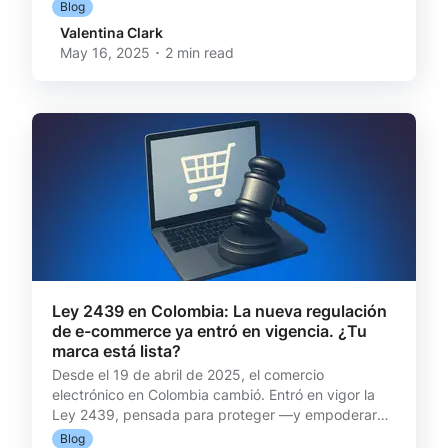
después del clic de compra? Ahí es donde comienza
Blog
la verdadera prueba: la capacidad de entregar una
Valentina Clark
experiencia completa y sin fricciones para los
May 16, 2025 ･ 2 min read
clientes. Y es que en estos eventos, el volumen lo
cambia todo. Más transacciones, más notas de
crédito, más consultas, más devoluciones. Y si la
postventa no está preparada, lo que era una
oportunidad
Ley 2439 en Colombia: La nueva regulación
de e-commerce ya entró en vigencia. ¿Tu
marca está lista?
Desde el 19 de abril de 2025, el comercio
electrónico en Colombia cambió. Entró en vigor la
Ley 2439, pensada para proteger —y empoderar—
al consumidor online. Y como suele pasar con los
Blog