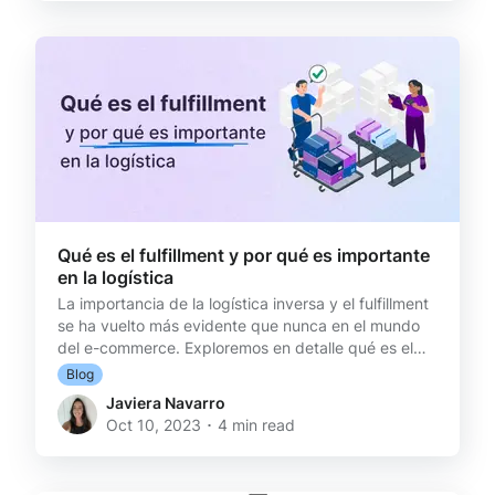
principales estrategias para recuperar esas
compras pausadas, maximizar tus ventas y
convertir esos carritos olvidados en compras
exitosas. 1) E-mail marketi
Qué es el fulfillment y por qué es importante
en la logística
La importancia de la logística inversa y el fulfillment
se ha vuelto más evidente que nunca en el mundo
del e-commerce. Exploremos en detalle qué es el
fulfillment, por qué es tan importante para un
Blog
negocio online y su estrecha relación con la logística
Javiera Navarro
inversa [https://www.reversso.cl/blog/cuando-
Oct 10, 2023 ･ 4 min read
debes-empezar-preocuparte-cambios-
devoluciones] . El fulfillment: pilar esencial del e-
commerce El fulfillment es el proceso integral de