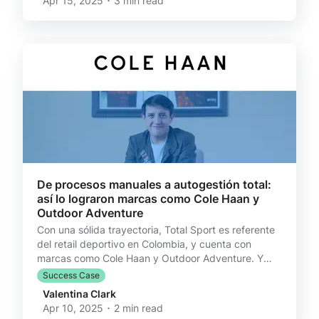
Apr 15, 2025 ･ 3 min read
llega con un ruido fuerte. A veces se presenta de
forma tan sutil, que altera toda la estructura sin
hacer ruido: el precio de los insumos, la
renegociación con un proveedor, la incertidumbre
frente a l
De procesos manuales a autogestión total:
así lo lograron marcas como Cole Haan y
Outdoor Adventure
Con una sólida trayectoria, Total Sport es referente
del retail deportivo en Colombia, y cuenta con
marcas como Cole Haan y Outdoor Adventure. Y
como muchas empresas, hace unos años decidieron
Success Case
dar el salto al eCommerce... pero no fue fácil. El
Valentina Clark
problema: todo era manual. Muy manual. "Teníamos
Apr 10, 2025 ･ 2 min read
que tener un equipo entero detrás del desarrollo del