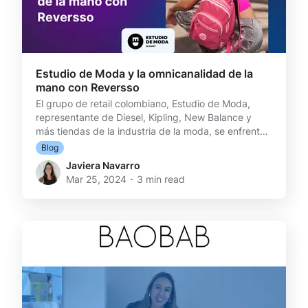
Estudio de Moda y la omnicanalidad de la
mano con Reversso
El grupo de retail colombiano, Estudio de Moda,
representante de Diesel, Kipling, New Balance y
más tiendas de la industria de la moda, se enfrenta
al desafío de ser multi-marca. Sin embargo, desde
Blog
marzo de 2023 integró Reversso a sus ecommerce
Javiera Navarro
y descubrió un gran partner estratégico para lograr
Mar 25, 2024 ･ 3 min read
su objetivo final: la omnicanalidad. Con cerca de
150 tiendas (20 de ellas son franquicias) repartidas
en los centros comerciales de más de 30 ciudades
de Colombia, Estudio de Moda se ha instaurado
desd