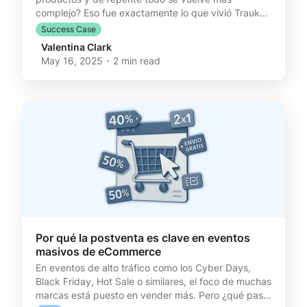
complejo? Eso fue exactamente lo que vivió Trauko,
la marca chilena de productos de cuero fundada
Success Case
por Pablo Cruz y Vicente Claude en 2016. De
Valentina Clark
billeteras sin talla, a zapatos y ropa con todo por
May 16, 2025 ･ 2 min read
gestionar Durante años, Trauko se enfocó en
mochilas, billeteras y juegos de cacho. Productos
duraderos, bien hechos, y lo mejor: sin tallas. Pero
eso cambió cuando decidieron dar el salto a la
moda con zapatos
Por qué la postventa es clave en eventos
masivos de eCommerce
En eventos de alto tráfico como los Cyber Days,
Black Friday, Hot Sale o similares, el foco de muchas
marcas está puesto en vender más. Pero ¿qué pasa