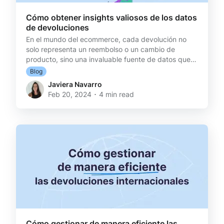
Cómo obtener insights valiosos de los datos
de devoluciones
En el mundo del ecommerce, cada devolución no
solo representa un reembolso o un cambio de
producto, sino una invaluable fuente de datos que
puede transformarse en un tesoro de insights para
Blog
potenciar tu empresa. Descubre cómo convertir el
Javiera Navarro
proceso de devoluciones en una oportunidad de
Feb 20, 2024 ･ 4 min read
crecimiento, satisfacción del cliente e innovación
constante. Hoy, la información es poder. Y tú, como
ecommerce, tienes mucha data que vale oro:
Entender el comportamiento del cliente, sus dolores
y preferencias,
Cómo gestionar de manera eficiente las