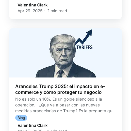
cambios importantes, también llegan con nuevos
Valentina Clark
desafíos para las marcas. ¿Qué exige la ley 2439 de
Apr 29, 2025 ･ 2 min read
Protección al Consumidor? ✅ Devolver el dinero en
máximo 15 días calendario desde que el cliente
ejerce su derecho al retracto. ✅ Hacer la devolución
al medio de pago que el cliente elija. ✅ Garantizar
trazabil
Aranceles Trump 2025: el impacto en e-
commerce y cómo proteger tu negocio
No es solo un 10%. Es un golpe silencioso a la
operación. ¿Qué va a pasar con las nuevas
medidas arancelarias de Trump? Es la pregunta que
se repitió en más de una reunión esta semana. En
Blog
las áreas de operaciones, en producto, en finanzas.
Valentina Clark
Incluso en atención al cliente. Porque no todo golpe