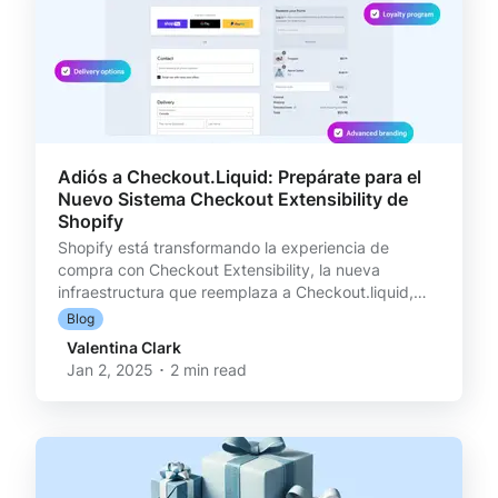
Adiós a Checkout.Liquid: Prepárate para el
Nuevo Sistema Checkout Extensibility de
Shopify
Shopify está transformando la experiencia de
compra con Checkout Extensibility, la nueva
infraestructura que reemplaza a Checkout.liquid,
diseñada para entregar: * Mayor velocidad y
Blog
conversión: Interacciones 2 veces más rápidas que
Valentina Clark
aumentan la conversión en un 1% en promedio. *
Jan 2, 2025 ･ 2 min read
Personalizaciones avanzadas: Gracias a extensiones
UI, Shopify Functions y Branding API. *
Compatibilidad con Shop Pay: Ofrece una
experiencia fluida y 4 veces más rápida para tus
clientes. ¡Pero atención! A partir d