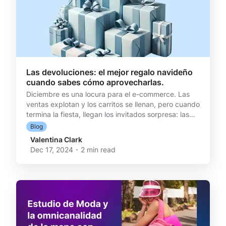
Las devoluciones: el mejor regalo navideño
cuando sabes cómo aprovecharlas.
Diciembre es una locura para el e-commerce. Las
ventas explotan y los carritos se llenan, pero cuando
termina la fiesta, llegan los invitados sorpresa: las
devoluciones. ¿Sabías que en el día post-Navidad,
Blog
los cambios y devoluciones aumentan en un 97% en
Valentina Clark
comparación a un día normal? Si no estás
Dec 17, 2024 ･ 2 min read
preparado, esto puede convertirse en altos costos,
retrasos operativos y clientes insatisfechos. Pero
aquí está lo interesante: lo que muchos ven como un
problema, en realidad puede ser una gran oportuni