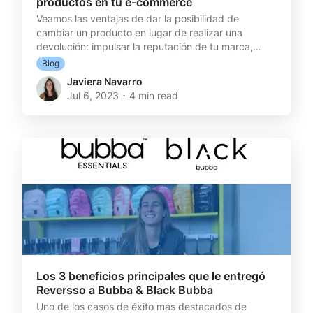
productos en tu e-commerce
Veamos las ventajas de dar la posibilidad de
cambiar un producto en lugar de realizar una
devolución: impulsar la reputación de tu marca,
aumentar las oportunidades de ventas cruzadas y
Blog
de upselling, fomentar la lealtad del cliente, entre
Javiera Navarro
otros beneficios. Las devoluciones versus los
Jul 6, 2023 ･ 4 min read
cambios Los e-commerce enfrentan una tasa de
retorno mucho más alta que las tiendas físicas: los
clientes que compran online tienen menos
probabilidades de saber exactamente lo que les
llegará, ya que solo han vist
Los 3 beneficios principales que le entregó
Reversso a Bubba & Black Bubba
Uno de los casos de éxito más destacados de