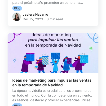
para el próximo año prometen un panorama
desafiante y lleno de oportunidades para los e-
Blog
commerce. Según la Cámara de Comercio de
Javiera Navarro
Santiago, se espera un aumento de hasta un 5% real
Dec 27, 2023 ･ 3 min read
en ventas asignadas al comercio electrónico para el
próximo año. ¿Qué aspectos no se pueden ignorar
para destacar en el mundo de las ventas online? 1.
Enfoque en la experiencia del cliente La experiencia
del cl
Ideas de marketing para impulsar las ventas
en la temporada de Navidad
La época navideña es crucial para los e-commerce
en todo el mundo. Con la competencia en aumento,
es esencial destacar y ofrecer experiencias únicas a
los consumidores. Desde vestir tu sitio con look
Blog