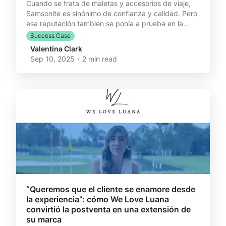
Cuando se trata de maletas y accesorios de viaje,
Samsonite es sinónimo de confianza y calidad. Pero
esa reputación también se ponía a prueba en la
etapa más difícil de la experiencia del cliente: los
Success Case
cambios y devoluciones. El desafío de Samsonite en
Valentina Clark
la postventa Antes de implementar Reversso, el
Sep 10, 2025 ･ 2 min read
equipo de Samsonite LATAM enfrentaba un
escenario conocido por muchas marcas de retail:
procesos manuales, tiempos de gestión excesivos y
clientes que no siempre recibían el mismo estándar
de servic
“Queremos que el cliente se enamore desde
la experiencia”: cómo We Love Luana
convirtió la postventa en una extensión de
su marca