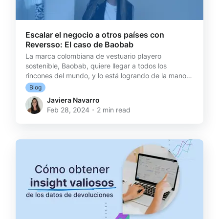
Escalar el negocio a otros países con
Reversso: El caso de Baobab
La marca colombiana de vestuario playero
sostenible, Baobab, quiere llegar a todos los
rincones del mundo, y lo está logrando de la mano
de Reversso. Su fundadora, Isabella Espinosa, nos
Blog
detalla qué características específicas de la
Javiera Navarro
plataforma han llevado su logística inversa a otro
Feb 28, 2024 ･ 2 min read
nivel. Baobab es una marca que se especializa en
vender ropa para playa, vestidos de baño y salida,
de una forma sostenible. Nacida en Colombia, hoy
ofrece envíos a Arabia Saudita, Egipto, Italia,
Paraguay, Estados