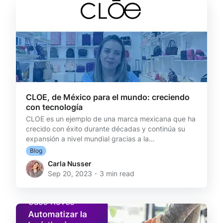
gestionar todos los aspectos logísticos relacionados
con los pe
CLOE, de México para el mundo: creciendo
con tecnología
CLOE es un ejemplo de una marca mexicana que ha
crecido con éxito durante décadas y continúa su
expansión a nivel mundial gracias a la
implementación de herramientas tecnológicas como
Blog
Reversso. Más de 30 años de aprendizaje y mejoras
Carla Nusser
La icónica marca de maletas, bolsos y accesorios,
Sep 20, 2023 ･ 3 min read
fundada en 1987 en Guadalajara, ha recorrido un
impresionante camino en sus más de 30 años en el
mercado, trascendiendo fronteras y compitiendo
exitosamente a nivel internacional. Actualmente,
cuenta con más de 6