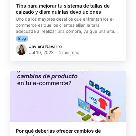
Tips para mejorar tu sistema de tallas de
calzado y disminuir las devoluciones
Uno de los mayores desafíos que enfrentan los e-
commerce es que los clientes elijan la talla
adecuada al realizar una compra, ya que una alta
cantidad de devoluciones son relacionadas con
Blog
problemas de talla, especialmente cuando se trata
Javiera Navarro
de calzado. Desde guías de tallas detalladas hasta
Jul 10, 2023 ･ 4 min read
aplicaciones de medición de pie y comentarios de
clientes: te damos consejos prácticos para mejorar
tu sistema de tallas de calzado y reducir los
cambios y devoluciones en tu e-commerce. La
importancia de un
Por qué deberías ofrecer cambios de