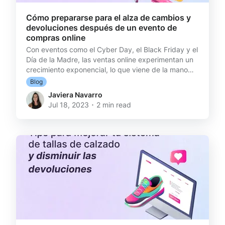
Cómo prepararse para el alza de cambios y
devoluciones después de un evento de
compras online
Con eventos como el Cyber Day, el Black Friday y el
Día de la Madre, las ventas online experimentan un
crecimiento exponencial, lo que viene de la mano
con un posterior incremento en los cambios y
Blog
devoluciones. Aquí te compartimos consejos clave
Javiera Navarro
para que tu e-commerce pueda prepararse y
Jul 18, 2023 ･ 2 min read
gestionar eficientemente el proceso de post-venta.
“Los eventos de ventas, como Black Friday, Hot
Sale y Cyber Day, generan un incremento
significativo en las solicitudes de cambios y
devoluciones en la semana p