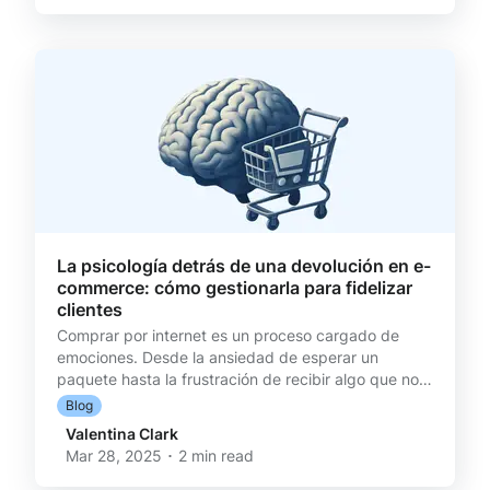
eCommerce. Los procesos eran lentos, tomaban
mucho tiempo y dependían demasiado del equipo
humano”, nos cuenta Fabián Bermúdez, director de
Marketing d
La psicología detrás de una devolución en e-
commerce: cómo gestionarla para fidelizar
clientes
Comprar por internet es un proceso cargado de
emociones. Desde la ansiedad de esperar un
paquete hasta la frustración de recibir algo que no
cumple expectativas, el journey del comprador tiene
Blog
un impacto directo en la fidelización y en los costos
Valentina Clark
de postventa de un e-commerce. En este blog te
Mar 28, 2025 ･ 2 min read
contamos cómo funciona la mente del cliente
ansioso, por qué la postventa es un momento crítico